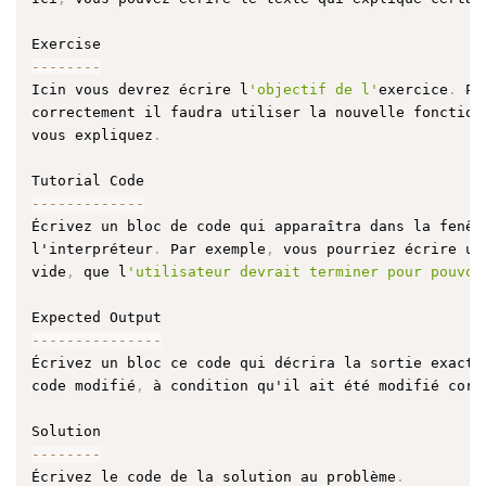
--
--
--
--
Icin vous devrez écrire l
'objectif de l'
exercice
.
 Po
correctement il faudra utiliser la nouvelle fonctionn
vous expliquez
.
--
--
--
--
--
--
-
Écrivez un bloc de code qui apparaîtra dans la fenêtr
l'interpréteur
.
 Par exemple
,
 vous pourriez écrire une
vide
,
 que l
'utilisateur devrait terminer pour pouvoi
--
--
--
--
--
--
--
-
Écrivez un bloc ce code qui décrira la sortie exacte 
code modifié
,
 à condition qu'il ait été modifié corr
--
--
--
--
Écrivez le code de la solution au problème
.