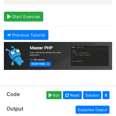
Start Exercise
Previous Tutorial
Copyright © learn-php.org. Read our
Terms of Use
Code
Run
Reset
Solution
and
Privacy Policy
Output
Expected Output